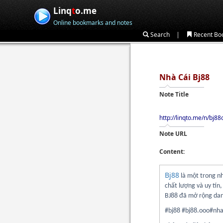
Linq
t
o.me
Online bookmarks and notes
|
Search
Recent Bo
Nhà Cái Bj88
Note Title
http://linqto.me/n/bj8
Note URL
Content:
Bj88
là một trong nh
chất lượng và uy tín
BJ88 đã mở rộng danh
#bj88 #bj88.ooo#nha