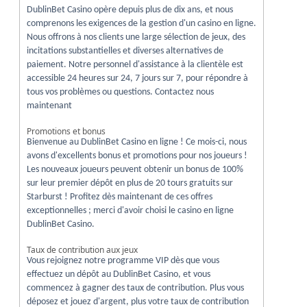
DublinBet Casino opère depuis plus de dix ans, et nous
comprenons les exigences de la gestion d'un casino en ligne.
Nous offrons à nos clients une large sélection de jeux, des
incitations substantielles et diverses alternatives de
paiement. Notre personnel d'assistance à la clientèle est
accessible 24 heures sur 24, 7 jours sur 7, pour répondre à
tous vos problèmes ou questions. Contactez nous
maintenant
Promotions et bonus
Bienvenue au DublinBet Casino en ligne ! Ce mois-ci, nous
avons d'excellents bonus et promotions pour nos joueurs !
Les nouveaux joueurs peuvent obtenir un bonus de 100%
sur leur premier dépôt en plus de 20 tours gratuits sur
Starburst ! Profitez dès maintenant de ces offres
exceptionnelles ; merci d'avoir choisi le casino en ligne
DublinBet Casino.
Taux de contribution aux jeux
Vous rejoignez notre programme VIP dès que vous
effectuez un dépôt au DublinBet Casino, et vous
commencez à gagner des taux de contribution. Plus vous
déposez et jouez d'argent, plus votre taux de contribution