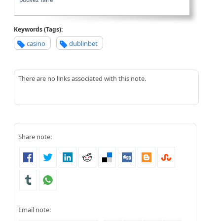
pouvez faire
Keywords (Tags):
casino
dublinbet
There are no links associated with this note.
Share note:
Email note: