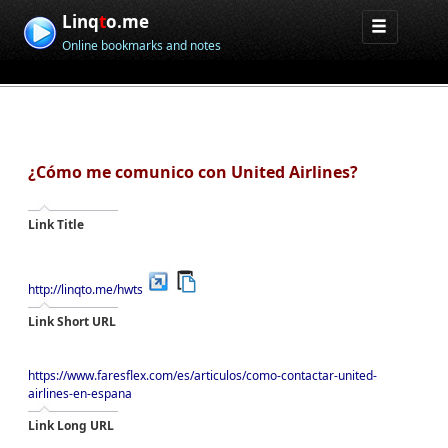
Linq
t
o.me
Online bookmarks and notes
¿Cómo me comunico con United Airlines?
Link Title
http://linqto.me/hwts
Link Short URL
https://www.faresflex.com/es/articulos/como-contactar-united-
airlines-en-espana
Link Long URL