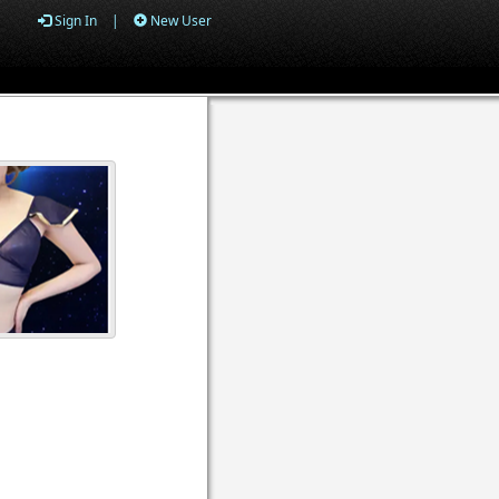
Sign In
|
New User