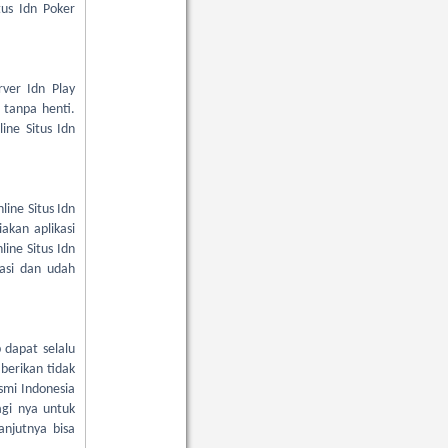
tus Idn Poker
rver Idn Play
 tanpa henti.
ine Situs Idn
ine Situs Idn
akan aplikasi
ine Situs Idn
asi dan udah
 dapat selalu
berikan tidak
smi Indonesia
gi nya untuk
njutnya bisa