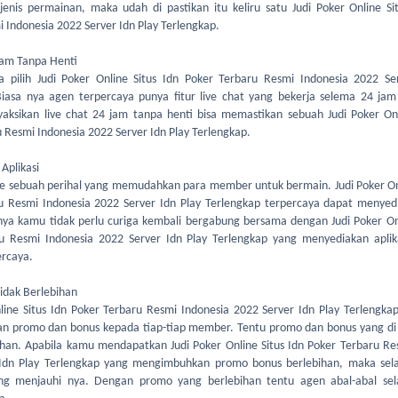
 jenis permainan, maka udah di pastikan itu keliru satu Judi Poker Online Si
 Indonesia 2022 Server Idn Play Terlengkap.
Jam Tanpa Henti
sa pilih Judi Poker Online Situs Idn Poker Terbaru Resmi Indonesia 2022 Se
Biasa nya agen terpercaya punya fitur live chat yang bekerja selema 24 jam
ksikan live chat 24 jam tanpa henti bisa memastikan sebuah Judi Poker Onl
 Resmi Indonesia 2022 Server Idn Play Terlengkap.
Aplikasi
ile sebuah perihal yang memudahkan para member untuk bermain. Judi Poker Onl
u Resmi Indonesia 2022 Server Idn Play Terlengkap terpercaya dapat menyedi
inya kamu tidak perlu curiga kembali bergabung bersama dengan Judi Poker Onl
u Resmi Indonesia 2022 Server Idn Play Terlengkap yang menyediakan aplik
ercaya.
idak Berlebihan
line Situs Idn Poker Terbaru Resmi Indonesia 2022 Server Idn Play Terlengkap
 promo dan bonus kepada tiap-tiap member. Tentu promo dan bonus yang di 
ihan. Apabila kamu mendapatkan Judi Poker Online Situs Idn Poker Terbaru Re
Idn Play Terlengkap yang mengimbuhkan promo bonus berlebihan, maka sela
g menjauhi nya. Dengan promo yang berlebihan tentu agen abal-abal sela