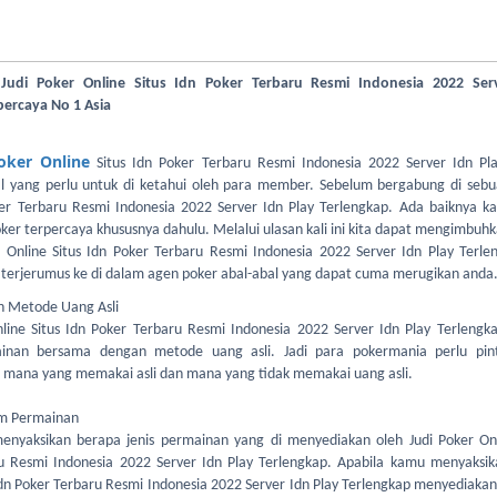
udi Poker Online Situs Idn Poker Terbaru Resmi Indonesia 2022 Ser
percaya No 1 Asia
oker Online
Situs Idn Poker Terbaru Resmi Indonesia 2022 Server Idn Pl
hal yang perlu untuk di ketahui oleh para member. Sebelum bergabung di sebu
ker Terbaru Resmi Indonesia 2022 Server Idn Play Terlengkap. Ada baiknya 
er terpercaya khususnya dahulu. Melalui ulasan kali ini kita dapat mengimbuhka
er Online Situs Idn Poker Terbaru Resmi Indonesia 2022 Server Idn Play Terlen
 terjerumus ke di dalam agen poker abal-abal yang dapat cuma merugikan anda
 Metode Uang Asli
nline Situs Idn Poker Terbaru Resmi Indonesia 2022 Server Idn Play Terlengk
inan bersama dengan metode uang asli. Jadi para pokermania perlu pin
ana yang memakai asli dan mana yang tidak memakai uang asli.
m Permainan
enyaksikan berapa jenis permainan yang di menyediakan oleh Judi Poker Onl
u Resmi Indonesia 2022 Server Idn Play Terlengkap. Apabila kamu menyaksik
Idn Poker Terbaru Resmi Indonesia 2022 Server Idn Play Terlengkap menyediakan 