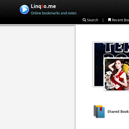
Linq
t
o.me
Online bookmarks and notes
|
Search
Recent Bo
Shared Boo