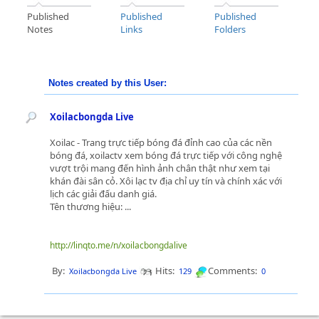
Published
Published
Published
Notes
Links
Folders
Notes created by this User:
Xoilacbongda Live
Xoilac - Trang trực tiếp bóng đá đỉnh cao của các nền
bóng đá, xoilactv xem bóng đá trực tiếp với công nghệ
vượt trội mang đến hình ảnh chân thật như xem tại
khán đài sân cỏ. Xôi lạc tv địa chỉ uy tín và chính xác với
lịch các giải đấu danh giá.
Tên thương hiệu: ...
http://linqto.me/n/xoilacbongdalive
By:
Hits:
Comments:
Xoilacbongda Live
129
0