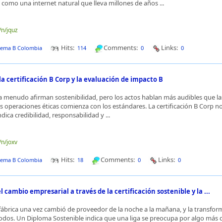
s como una internet natural que lleva millones de años ...
/n/jquz
Hits:
Comments:
Links:
tema B Colombia
114
0
0
 certificación B Corp y la evaluación de impacto B
 menudo afirman sostenibilidad, pero los actos hablan más audibles que la
las operaciones éticas comienza con los estándares. La certificación B Corp no
ndica credibilidad, responsabilidad y ...
/n/joxv
Hits:
Comments:
Links:
tema B Colombia
18
0
0
 cambio empresarial a través de la certificación sostenible y la ...
brica una vez cambió de proveedor de la noche a la mañana, y la transfor
odos. Un Diploma Sostenible indica que una liga se preocupa por algo más 