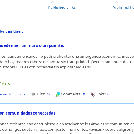
Published Links
Published Fo
by this User:
 pueden ser un muro o un puente.
 los latinoamericanos no podría afrontar una emergencia económica inespe
dato hay madres cabeza de familia sin tranquilidad, jóvenes sin poder decidir
ctores rurales con potencial sin explotar. No es su ...
/n/jsfk
Hits:
Comments:
Links:
tema B Colombia
18
0
0
son comunidades conectadas
iones recientes han descubierto algo fascinante: los árboles se comunican ent
s de hongos subterráneos, comparten nutrientes, «avisan» sobre peligros 