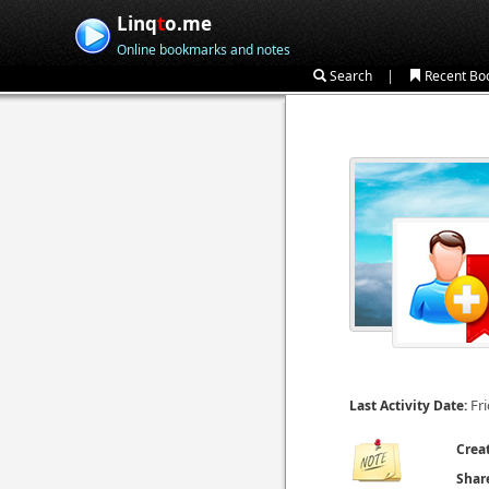
Linq
t
o.me
Online bookmarks and notes
|
Search
Recent Bo
Fr
Last Activity Date:
Crea
Shar