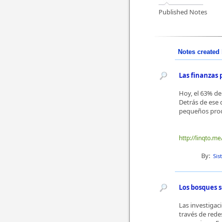
Published Notes
Notes created 
Las finanzas
Hoy, el 63% de
Detrás de ese 
pequeños produ
http://linqto.me
By:
Sis
Los bosques 
Las investigac
través de rede