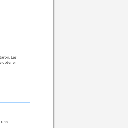
taron. Las
ue obtener
e una