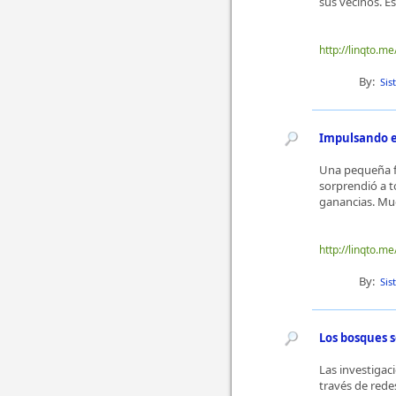
sus vecinos. E
http://linqto.me/
By:
Sis
Impulsando el
Una pequeña fá
sorprendió a t
ganancias. Mue
http://linqto.me/
By:
Sis
Los bosques 
Las investigac
través de rede