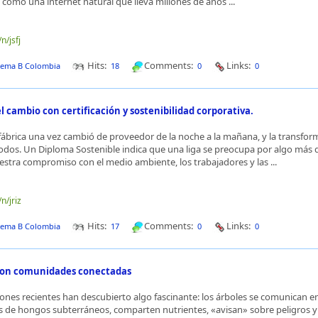
s como una internet natural que lleva millones de años ...
n/jsfj
Hits:
Comments:
Links:
tema B Colombia
18
0
0
 cambio con certificación y sostenibilidad corporativa.
brica una vez cambió de proveedor de la noche a la mañana, y la transfor
odos. Un Diploma Sostenible indica que una liga se preocupa por algo más 
stra compromiso con el medio ambiente, los trabajadores y las ...
n/jriz
Hits:
Comments:
Links:
tema B Colombia
17
0
0
son comunidades conectadas
iones recientes han descubierto algo fascinante: los árboles se comunican ent
s de hongos subterráneos, comparten nutrientes, «avisan» sobre peligros 