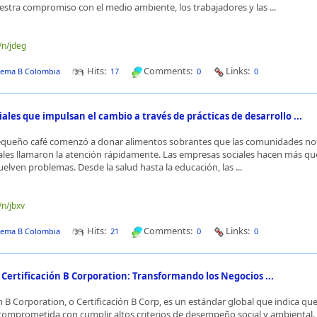
stra compromiso con el medio ambiente, los trabajadores y las ...
/n/jdeg
Hits:
Comments:
Links:
tema B Colombia
17
0
0
ales que impulsan el cambio a través de prácticas de desarrollo ...
equeño café comenzó a donar alimentos sobrantes que las comunidades no
ciales llamaron la atención rápidamente. Las empresas sociales hacen más q
elven problemas. Desde la salud hasta la educación, las ...
/n/jbxv
Hits:
Comments:
Links:
tema B Colombia
21
0
0
a Certificación B Corporation: Transformando los Negocios ...
ón B Corporation, o Certificación B Corp, es un estándar global que indica qu
omprometida con cumplir altos criterios de desempeño social y ambiental.