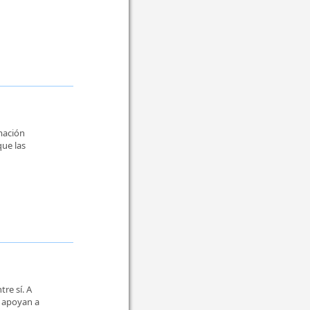
mación
que las
re sí. A
y apoyan a