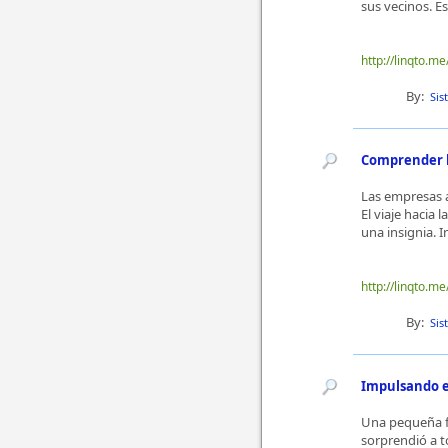
sus vecinos. E
http://linqto.me
By:
Sis
Comprender la
Las empresas a
El viaje hacia 
una insignia. I
http://linqto.me
By:
Sis
Impulsando el
Una pequeña fá
sorprendió a t