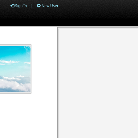
Sign In
|
New User