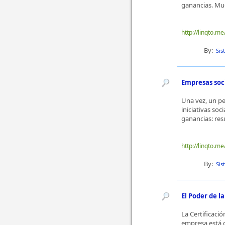
ganancias. Mue
http://linqto.me
By:
Sis
Empresas soci
Una vez, un p
iniciativas so
ganancias: resu
http://linqto.me
By:
Sis
El Poder de l
La Certificaci
empresa está c