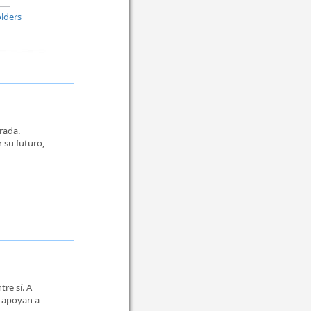
lders
rada.
 su futuro,
re sí. A
y apoyan a