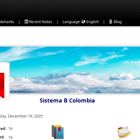
|
|
|
okmarks
Recent Notes
Language:
English
Blog
Sistema B Colombia
iday, December 19, 2025
16
ted:
ed:
16