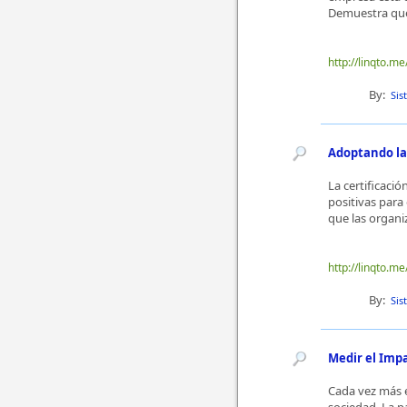
Demuestra que 
http://linqto.me
By:
Sis
Adoptando la S
La certificaci
positivas para
que las organ
http://linqto.me/
By:
Sis
Medir el Impa
Cada vez más 