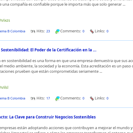
una compañía es confiable porque le importa más que solo generar ...
/n/ixzs
Hits:
Comments:
Links:
tema B Colombia
23
0
0
ostenibilidad: El Poder de la Certificación en la ...
ón en sostenibilidad es una forma en que una empresa demuestra que sus ac
 el medio ambiente, la sociedad y la economía. Esta acreditación es un paso c
izaciones prueben que están comprometidas seriamente ...
n/ilsl
Hits:
Comments:
Links:
tema B Colombia
17
0
0
cto: La Clave para Construir Negocios Sostenibles
empresas están adoptando acciones que contribuyen a mejorar el mundo y 