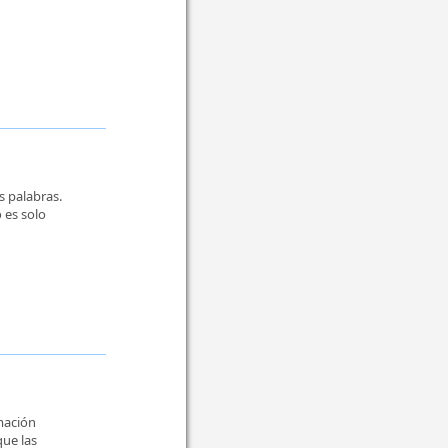
s palabras.
 es solo
mación
que las