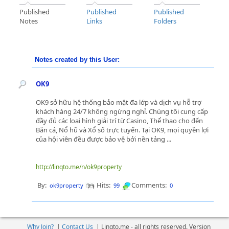
Published
Published
Published
Notes
Links
Folders
Notes created by this User:
OK9
OK9 sở hữu hệ thống bảo mật đa lớp và dịch vụ hỗ trợ
khách hàng 24/7 không ngừng nghỉ. Chúng tôi cung cấp
đầy đủ các loại hình giải trí từ Casino, Thể thao cho đến
Bắn cá, Nổ hũ và Xổ số trực tuyến. Tại OK9, mọi quyền lợi
của hội viên đều được bảo vệ bởi nền tảng ...
http://linqto.me/n/ok9property
By:
Hits:
Comments:
ok9property
99
0
Why Join?
|
Contact Us
|
Linqto.me - all rights reserved. Version