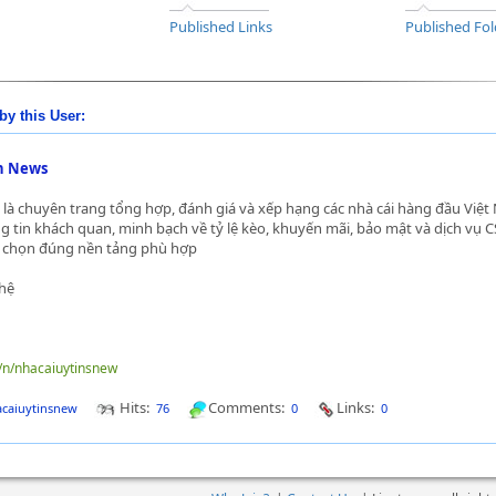
Published Links
Published Fol
by this User:
ín News
 là chuyên trang tổng hợp, đánh giá và xếp hạng các nhà cái hàng đầu Việt
 tin khách quan, minh bạch về tỷ lệ kèo, khuyến mãi, bảo mật và dịch vụ 
a chọn đúng nền tảng phù hợp
 hệ
e/n/nhacaiuytinsnew
Hits:
Comments:
Links:
caiuytinsnew
76
0
0