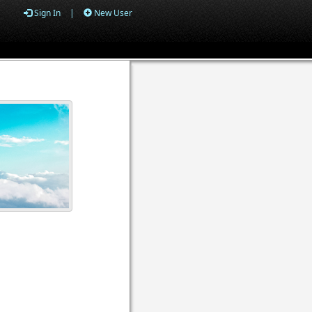
Sign In
|
New User