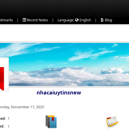
|
|
|
okmarks
Recent Notes
Language:
English
Blog
nhacaiuytinsnew
nday, November 17, 2025
1
ted:
ed:
1