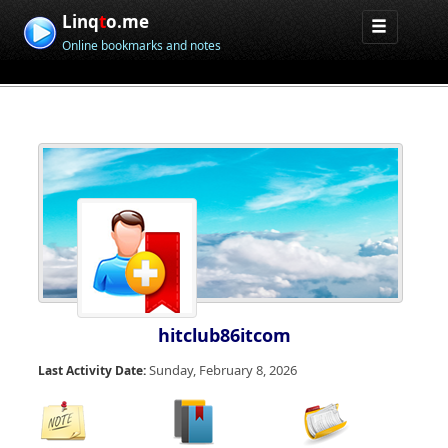
Linq
t
o.me
Online bookmarks and notes
hitclub86itcom
Sunday, February 8, 2026
Last Activity Date: