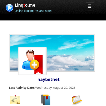
Linq
t
o.me
Online bookmarks and notes
haybetnet
Wednesday, August 20, 2025
Last Activity Date: