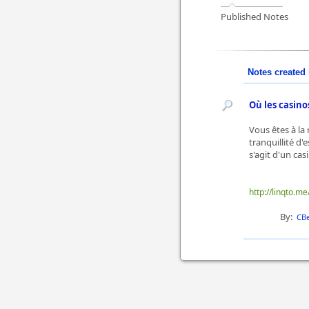
Published Notes
Notes created 
Où les casino
Vous êtes à la
tranquillité d'e
s'agit d'un casi
http://linqto.me
By:
CBe