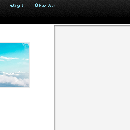
Sign In
|
New User