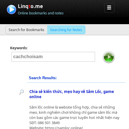
Linq
t
o.me
Online bookmarks and notes
Search for Bookmarks
Searching for Notes
Keywords:
Search Results:
Chia sẻ kiến thức, mẹo hay về Sâm Lốc, game
online
Sâm lốc online là website tổng hợp, chia sẻ những
mẹo, kinh nghiệm chơi không chỉ game sâm lốc mà
còn bao gồm các game trực tuyến hot nhất hiện nay
SĐT: 086 501 3849
Website: https://samloc.online/