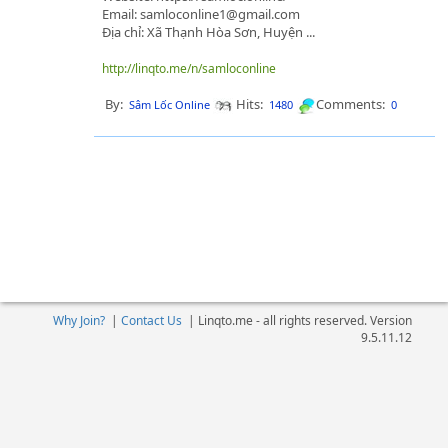
Email: samloconline1@gmail.com
Địa chỉ: Xã Thạnh Hòa Sơn, Huyện ...
http://linqto.me/n/samloconline
By:
Hits:
Comments:
Sâm Lốc Online
1480
0
Why Join?
|
Contact Us
|
Linqto.me - all rights reserved. Version
9.5.11.12